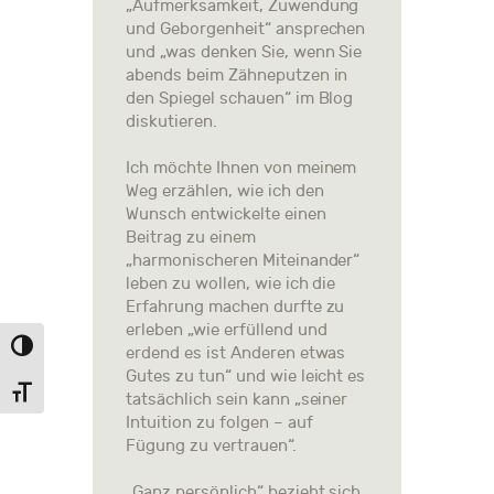
„Aufmerksamkeit, Zuwendung
und Geborgenheit“ ansprechen
und „was denken Sie, wenn Sie
abends beim Zähneputzen in
den Spiegel schauen“ im Blog
diskutieren.
Ich möchte Ihnen von meinem
Weg erzählen, wie ich den
Wunsch entwickelte einen
Beitrag zu einem
„harmonischeren Miteinander“
leben zu wollen, wie ich die
Erfahrung machen durfte zu
erleben „wie erfüllend und
UMSCHALTEN AUF HOHE KONTRASTE
erdend es ist Anderen etwas
Gutes zu tun“ und wie leicht es
SCHRIFT VERGRÖSSERN
tatsächlich sein kann „seiner
Intuition zu folgen – auf
Fügung zu vertrauen“.
„Ganz persönlich“ bezieht sich