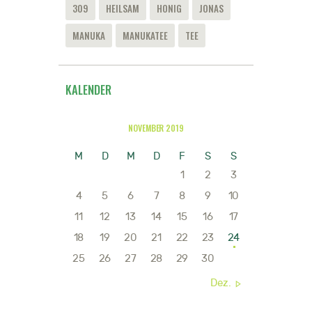
309
HEILSAM
HONIG
JONAS
MANUKA
MANUKATEE
TEE
KALENDER
NOVEMBER 2019
M
D
M
D
F
S
S
1
2
3
4
5
6
7
8
9
10
11
12
13
14
15
16
17
18
19
20
21
22
23
24
25
26
27
28
29
30
Dez. »