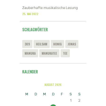
Zauberhafte musikalische Lesung
25. MAI 2022
SCHLAGWÖRTER
309
HEILSAM
HONIG
JONAS
MANUKA
MANUKATEE
TEE
KALENDER
AUGUST 2026
M
D
M
D
F
S
S
1
2