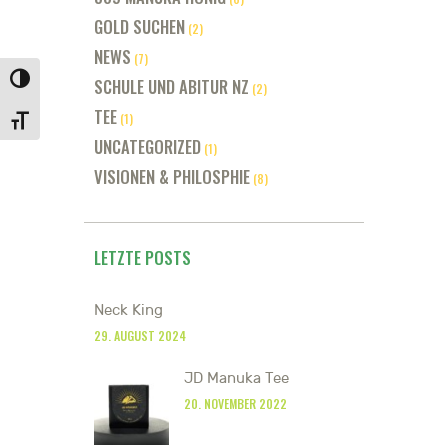
GOLD SUCHEN
(2)
NEWS
(7)
SCHULE UND ABITUR NZ
UMSCHALTEN AUF HOHE KONTRASTE
(2)
TEE
(1)
SCHRIFT VERGRÖSSERN
UNCATEGORIZED
(1)
VISIONEN & PHILOSPHIE
(8)
LETZTE POSTS
Neck King
29. AUGUST 2024
JD Manuka Tee
20. NOVEMBER 2022